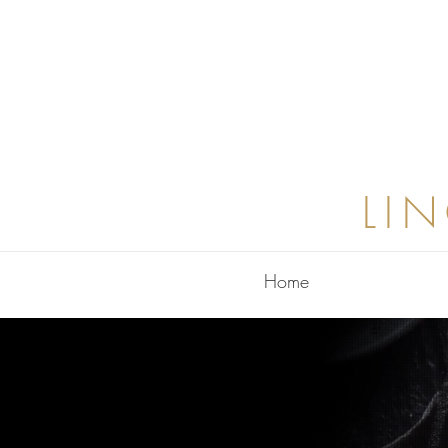
LI
Home